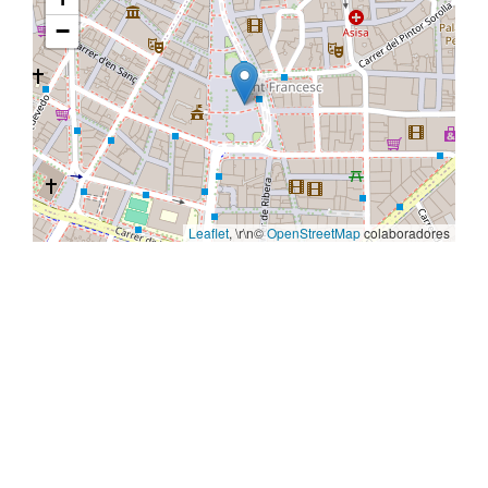
−
Leaflet
, \r\n©
OpenStreetMap
colaboradores